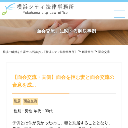
「面会交流」に関する解決事例
>
>
横浜で離婚を弁護士に相談なら【横浜シティ法律事務所】
解決事例
面会交流
【面会交流・夫側】面会を拒む妻と面会交流の
合意を成...
別居
面会交流
性別：男性
年代：30代
子供とは仲が良かったのに、妻と別居することとなり、