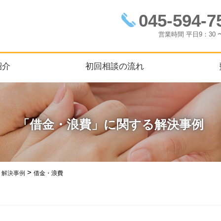
045-594-7
営業時間
平日9：30 
紹介
初回相談の流れ
「借金・浪費」に関する解決事例
>
>
解決事例
借金・浪費