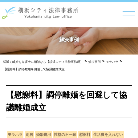
解決事例
>
>
>
横浜で離婚を弁護士に相談なら【横浜シティ法律事務所】
解決事例
モラハラ
【慰謝料】調停離婚を回避して協議離婚成立
【慰謝料】調停離婚を回避して協
議離婚成立
モラハラ
別居
婚姻費用
性格の不一致
慰謝料
生活費を入れない