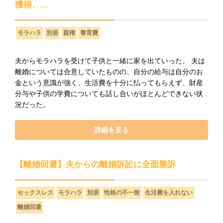
獲得、...
モラハラ
別居
親権
養育費
夫からモラハラを受けて子供と一緒に家を出ていった。 夫は
離婚については合意していたものの、自分の給与は自分のお
金という意識が強く、生活費を十分に払ってもらえず、財産
分与や子供の学費についても話し合いがほとんどできない状
況だった。
詳細を見る
【離婚回避】夫からの離婚訴訟に全面勝訴
セックスレス
モラハラ
別居
性格の不一致
生活費を入れない
離婚回避